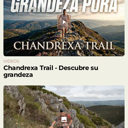
play_arrow
VIDEOS
Chandrexa Trail - Descubre su
grandeza
photo