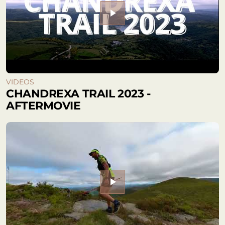
play_arrow
VIDEOS
CHANDREXA TRAIL 2023 -
AFTERMOVIE
play_arrow