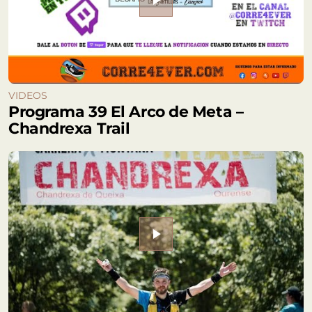
play_arrow
VIDEOS
Programa 39 El Arco de Meta –
Chandrexa Trail
play_arrow