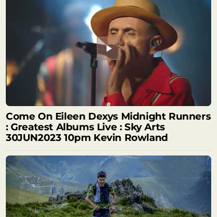
play_arrow
Come On Eileen Dexys Midnight Runners
: Greatest Albums Live : Sky Arts
30JUN2023 10pm Kevin Rowland